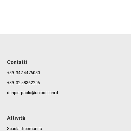
Contatti
+39 347 4476080
+39 02 58362295
donpierpaolo@unibocconi.it
Attività
Scuola di comunità